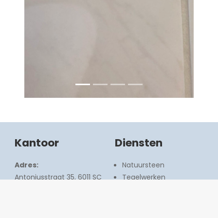
Kantoor
Diensten
Adres:
Natuursteen
Antoniusstraat 35, 6011 SC
Tegelwerken
Ell
Badkamerrenovatie
Sanitair
Telefoon:
Verwarmingen