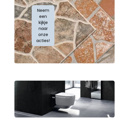
Neem
een
kijkje
naar
onze
acties!